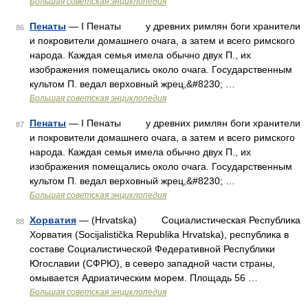
Большая советская энциклопедия
Пенаты
— I Пенаты у древних римлян боги хранители
86
и покровители домашнего очага, а затем и всего римского
народа. Каждая семья имела обычно двух П., их
изображения помещались около очага. Государственным
культом П. ведал верховный жрец,&#8230; …
Большая советская энциклопедия
Пенаты
— I Пенаты у древних римлян боги хранители
87
и покровители домашнего очага, а затем и всего римского
народа. Каждая семья имела обычно двух П., их
изображения помещались около очага. Государственным
культом П. ведал верховный жрец,&#8230; …
Большая советская энциклопедия
Хорватия
— (Hrvatska) Социалистическая Республика
88
Хорватия (Socijalistička Republika Hrvatska), республика в
составе Социалистической Федеративной Республики
Югославии (СФРЮ), в северо западной части страны,
омывается Адриатическим морем. Площадь 56 …
Большая советская энциклопедия