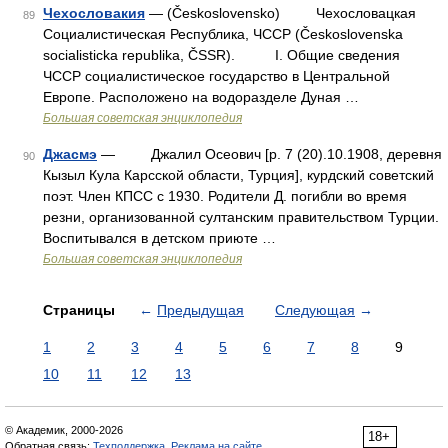
Чехословакия
— (Československo) Чехословацкая
89
Социалистическая Республика, ЧССР (Československa
socialisticka republika, ČSSR). I. Общие сведения
ЧССР социалистическое государство в Центральной
Европе. Расположено на водоразделе Дуная …
Большая советская энциклопедия
Джасмэ
— Джалил Осеович [р. 7 (20).10.1908, деревня
90
Кызыл Кула Карсской области, Турция], курдский советский
поэт. Член КПСС с 1930. Родители Д. погибли во время
резни, организованной султанским правительством Турции.
Воспитывался в детском приюте …
Большая советская энциклопедия
Страницы
←
Предыдущая
Следующая
→
1
2
3
4
5
6
7
8
9
10
11
12
13
© Академик, 2000-2026
18+
Обратная связь:
Техподдержка
,
Реклама на сайте