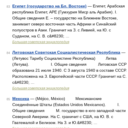
Египет (государство на Бл. Востоке)
— Египет, Арабская
83
республика Египет, АРЕ (Гумхурия Миср аль Арабия). I.
Общие сведения E. ‒ государство на Ближнем Востоке,
занимает северо восточная часть Африки и Синайский
полуостров в Азии. Граничит на З. с Ливией, на Ю. с
Суданом, на С. В. с&#8230; …
Большая советская энциклопедия
Литовская Советская Социалистическая Республика
—
84
(Летувос Тарибу Социалистине Республика) Литва
(Летува). I. Общие сведения Литовская ССР
образована 21 июля 1940. С 3 августа 1940 в составе СССР.
Расположена на З. Европейской части СССР. Граничит на С.
с&#8230; …
Большая советская энциклопедия
Мексика
— (Méjico, México) Мексиканские
85
Соединённые Штаты (Estados Unidos Mexicanos). I.
Общие сведения М. государство в юго западной части
Северной Америки. На С. граничит с США, на Ю. В. с
Гватемалой и Белизом. На З. и Ю.&#8230; …