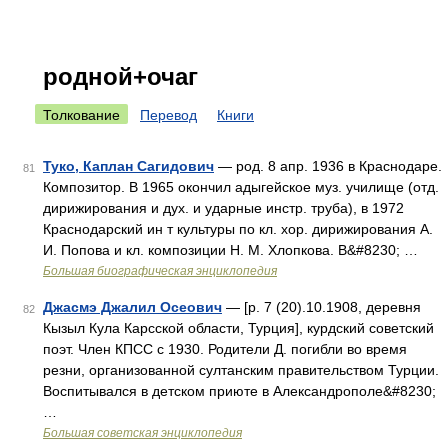
родной+очаг
Толкование
Перевод
Книги
Туко, Каплан Сагидович
— род. 8 апр. 1936 в Краснодаре.
81
Композитор. В 1965 окончил адыгейское муз. училище (отд.
дирижирования и дух. и ударные инстр. труба), в 1972
Краснодарский ин т культуры по кл. хор. дирижирования А.
И. Попова и кл. композиции Н. М. Хлопкова. В&#8230; …
Большая биографическая энциклопедия
Джасмэ Джалил Осеович
— [р. 7 (20).10.1908, деревня
82
Кызыл Кула Карсской области, Турция], курдский советский
поэт. Член КПСС с 1930. Родители Д. погибли во время
резни, организованной султанским правительством Турции.
Воспитывался в детском приюте в Александрополе&#8230;
…
Большая советская энциклопедия